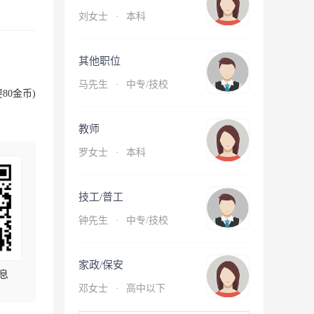
刘女士
·
本科
其他职位
马先生
·
中专/技校
80金币)
教师
罗女士
·
本科
技工/普工
钟先生
·
中专/技校
家政/保安
息
邓女士
·
高中以下