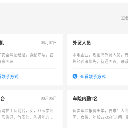
查
机
08月07日
外贸人员
车安全驾驶经验，遵纪守法，管
本地企业，现招聘外贸人员，
薪资面议
售经验者优先，待遇面议。联
看联系方式
查看联系方式
前台
08月06日
车险内勤1名
所聘护士及前台，女，非医学专
负责车险报价出单，要求：大
，形象好，气质佳，沟通能力
历，女性，年龄22-35岁之间
试，周日休息。
操作，工作态度认真，具有团