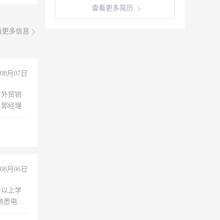
查看更多简历
看更多信息
08月07日
有外贸销
系郭经理
08月06日
专以上学
，熟悉电脑
队精神，