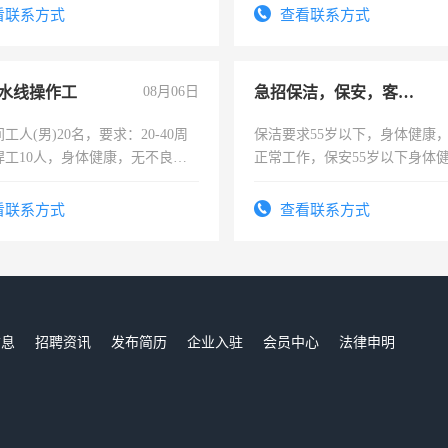
试用期1-3个月，转正后交纳五
看联系方式
查看联系方式
水线操作工
08月06日
急招保洁，保安，客服，工程
工人(男)20名，要求：20-40周
保洁要求55岁以下，身体健康
焊工10人，身体健康，无不良嗜
正常工作，保安55岁以下身体
：4500-7000元，标准八人间住
责任心形象端庄，遵纪守法，
费发放劳保用品，两班倒，每月
录，客服要求45岁以下高中以
看联系方式
查看联系方式
时发放工资，工作时间10小时
懂电脑工作认真，性格开朗有
能力，工程，懂水电维修。
信息
招聘资讯
发布简历
企业入驻
会员中心
法律申明
们