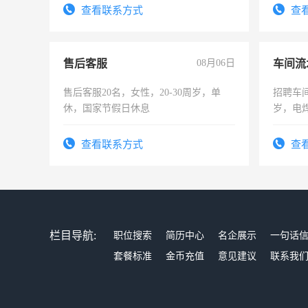
查看联系方式
查
售后客服
08月06日
车间流
售后客服20名，女性，20-30周岁，单
招聘车间
休，国家节假日休息
岁，电
好。薪资
宿，免
查看联系方式
查
25号准
栏目导航:
职位搜索
简历中心
名企展示
一句话
套餐标准
金币充值
意见建议
联系我