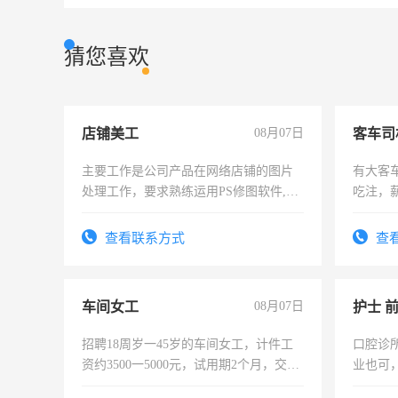
猜您喜欢
店铺美工
08月07日
客车司
主要工作是公司产品在网络店铺的图片
有大客
处理工作，要求熟练运用PS修图软件,工
吃注，
作时间每天8小时，待遇优厚。
查看联系方式
查
车间女工
08月07日
护士 
招聘18周岁一45岁的车间女工，计件工
口腔诊
资约3500一5000元，试用期2个月，交五
业也可
险，有年薪假，年底福利
强。面